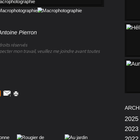
Antoine Pierron
roits réservés
specter mon travail, veuillez me joindre avant toutes
ARCH
2025
2023
2022