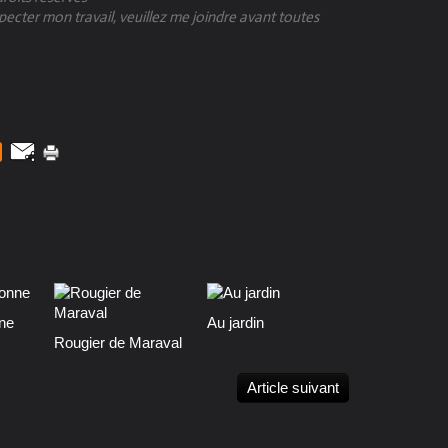
specter mon travail, veuillez me joindre avant toutes
ne
Au jardin
Rougier de Maraval
Article suivant