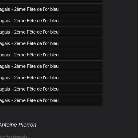
Antoine Pierron
roits réservés