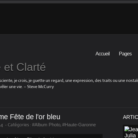
Accueil
Pages
et Clarté
iente, je crois, je guette un regard, une expression, des traits ou une nosta
éler une vie. – Steve McCurry
e Fête de l'or bleu
ARTI
24
-
Catégories :
,
#Album Photo
#Haute-Garonne