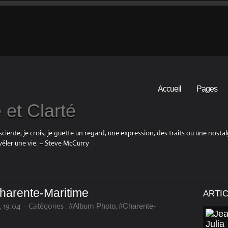
Accueil
Pages
et Clarté
iente, je crois, je guette un regard, une expression, des traits ou une nosta
éler une vie. – Steve McCurry
harente-Maritime
ARTI
 19:04
-
Catégories :
,
#Album Photo
#Charente-