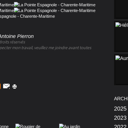
Antoine Pierron
roits réservés
specter mon travail, veuillez me joindre avant toutes
ARCH
2025
2023
2022