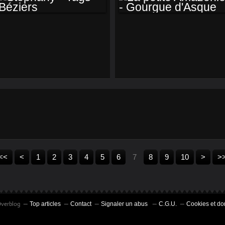
STÉPHANY - TAGS
LA PETITE
BÉZIERS
AMAZONIE -
GOURGUE
D'ASQUE
<<
<
1
2
3
4
5
6
7
8
9
10
>
>
Overblog
Top articles
Contact
Signaler un abus
C.G.U.
Cookies et do