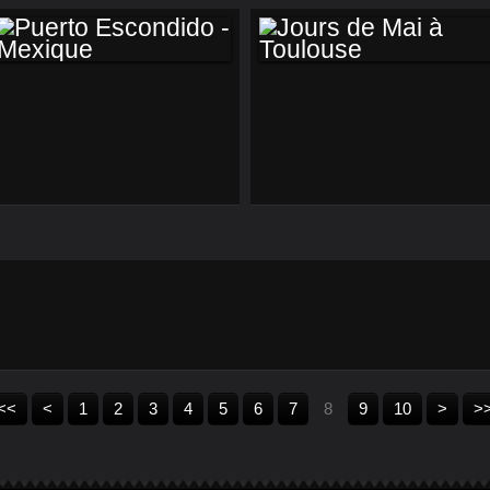
PUERTO
JOURS DE MAI À
ESCONDIDO -
TOULOUSE
MEXIQUE
<<
<
1
2
3
4
5
6
7
8
9
10
>
>